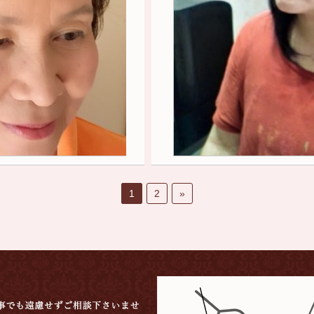
1
2
»