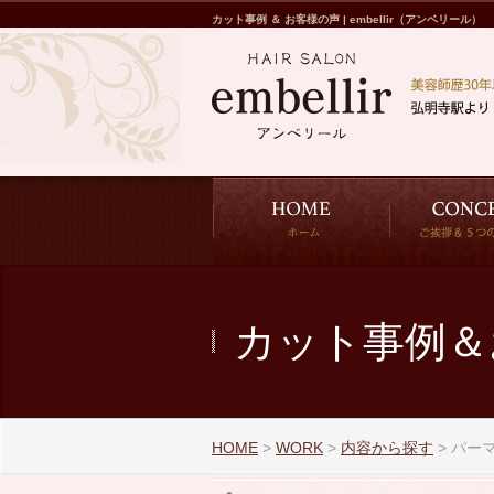
カット事例 ＆ お客様の声 | embellir（アンベリール）
カット事例＆
HOME
>
WORK
>
内容から探す
>
パー