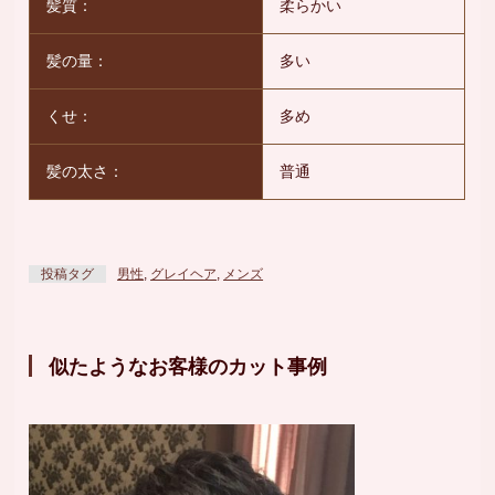
髪質：
柔らかい
髪の量：
多い
くせ：
多め
髪の太さ：
普通
投稿タグ
男性
,
グレイヘア
,
メンズ
似たようなお客様のカット事例