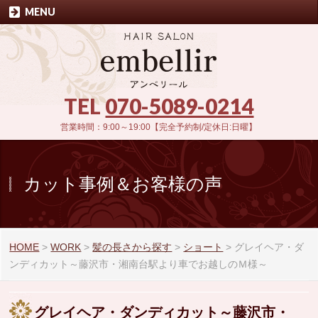
MENU
TEL
070-5089-0214
営業時間：9:00～19:00【完全予約制/定休日:日曜】
カット事例＆お客様の声
HOME
>
WORK
>
髪の長さから探す
>
ショート
>
グレイヘア・ダ
ンディカット～藤沢市・湘南台駅より車でお越しのＭ様～
グレイヘア・ダンディカット～藤沢市・