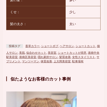
髪の量：
多い
くせ：
少し
髪の太さ：
太い
投稿タグ
香草カラー
,
ショートボブ
,
ヘアサロン
,
ショートカット
,
個
人サロン
,
美肌
,
似合わせカット
,
美容室
,
ショートカットが得意
,
港南中央
駅美容室
,
港南区美容室
,
隠れ家的サロン
,
髪質改善
,
女性スタイリスト
,
サ
プリメント
,
マンツーマン
,
体質改善
,
上大岡美容室
,
駐車場有
似たようなお客様のカット事例