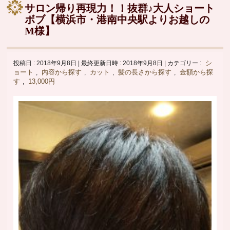
サロン帰り再現力！！抜群♪大人ショート
ボブ【横浜市・港南中央駅よりお越しの
M様】
シ
投稿日 : 2018年9月8日
最終更新日時 : 2018年9月8日
カテゴリー :
ョート
内容から探す
カット
髪の長さから探す
金額から探
,
,
,
,
す
13,000円
,