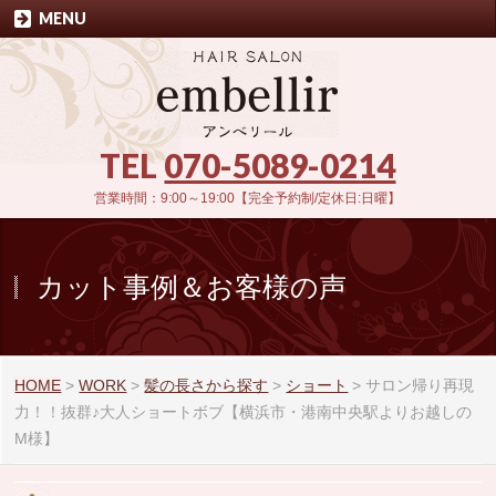
MENU
TEL
070-5089-0214
営業時間：9:00～19:00【完全予約制/定休日:日曜】
カット事例＆お客様の声
HOME
>
WORK
>
髪の長さから探す
>
ショート
>
サロン帰り再現
力！！抜群♪大人ショートボブ【横浜市・港南中央駅よりお越しの
M様】