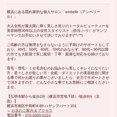
横浜にある隠れ家的な個人サロン「embellir（アンベリー
ル）」
大人女性が最大限に輝く美しさ造りのトータルビューティーを
美容師歴30年以上の女性スタイリスト（担当:ハラ）がマンツ
ーマンでお手伝いさせて頂いております(*^-^*)
ご高齢の方は無理をなさらないように手助けのサポートもして
おり、40代、50代、60代、70代のみならず、80代～90代以降
の方でも大歓迎で常に親切・丁寧・親身な対応を心掛けており
ます♪
育毛・増毛・くせ毛含むのお悩みから美しくキレイになりたい
方・若々しさが欲しい方・化粧・ダイエットの美容総合に関す
る事で何かお困りの事がございましたら、全力でサポートさせ
て頂きますので、どんな小さな事でもお気軽にご相談ください
ませ。
【弘明寺駅から徒歩2分（横浜市営地下鉄）/徒歩8分（京
急）】
横浜市南区中島町4-89 ハヤシアパート101
→
お店のご案内 & アクセス
電話番号：
070-5089-0214