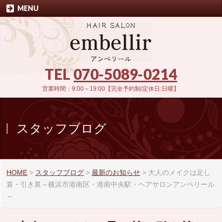
MENU
TEL
070-5089-0214
営業時間：9:00～19:00【完全予約制/定休日:日曜】
スタッフブログ
HOME
>
スタッフブログ
>
最新のお知らせ
>
大人のメイクは足し
算・引き算～横浜市港南区・港南中央駅・ヘアサロンアンベリール
～