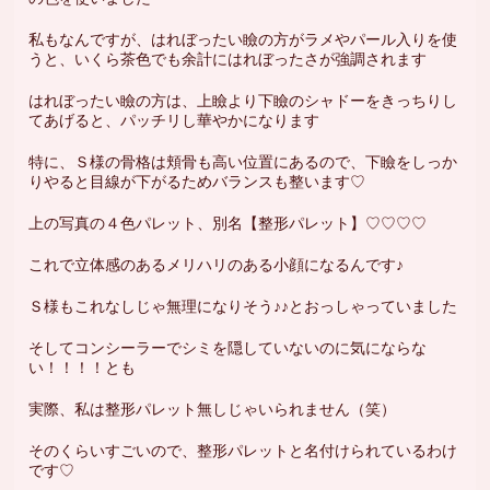
私もなんですが、はれぼったい瞼の方がラメやパール入りを使
うと、いくら茶色でも余計にはれぼったさが強調されます
はれぼったい瞼の方は、上瞼より下瞼のシャドーをきっちりし
てあげると、パッチリし華やかになります
特に、Ｓ様の骨格は頬骨も高い位置にあるので、下瞼をしっか
りやると目線が下がるためバランスも整います♡
上の写真の４色パレット、別名【整形パレット】♡♡♡♡
これで立体感のあるメリハリのある小顔になるんです♪
Ｓ様もこれなしじゃ無理になりそう♪♪とおっしゃっていました
そしてコンシーラーでシミを隠していないのに気にならな
い！！！！とも
実際、私は整形パレット無しじゃいられません（笑）
そのくらいすごいので、整形パレットと名付けられているわけ
です♡