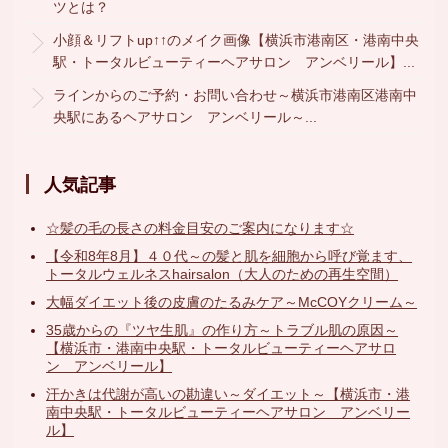
ツとは？
小顔＆リフトup↑↑のメイク画像【横浜市港南区・港南中央
駅・トータルビューティーヘアサロン アンベリール】...
ラインからのご予約・お問い合わせ～横浜市港南区港南中
央駅にあるヘアサロン アンベリール～...
人気記事
☆髪の毛の長さの料金目安のご案内になります☆
【令和8年8月】４０代～の髪と肌を細胞から呼び覚ます、
トータルウェルネスhairsalon（大人のための再生空間）
大幅ダイエット後の皮膚のたるみケア～McCOYクリーム～
35歳からの『ツヤ生肌』の作り方～トラブル肌の原因～
【横浜市・港南中央駅・トータルビューティーヘアサロ
ン アンベリール】
汗かきは代謝が高いの勘違い～ダイエット～【横浜市・港
南中央駅・トータルビューティーヘアサロン アンベリー
ル】