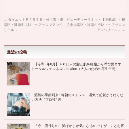
←
ダイエットＰＡＲＴ５～横浜市・港
ビューティーサミット【準備編】～横
南区・港南中央駅・ヘアサロンアンベ
浜市港南区・港南中央駅・ヘアサロン
リール～
アンベリール～
→
最近の投稿
【令和8年8月】４０代～の髪と肌を細胞から呼び覚ます、
トータルウェルネスhairsalon（大人のための再生空間）
湿気の季節到来!! 毎朝のストレス…湿気で前髪がうねらな
い方法（プロ技4選）
「今、流行りの白髪ぼかしが気になるのですが…」とお客