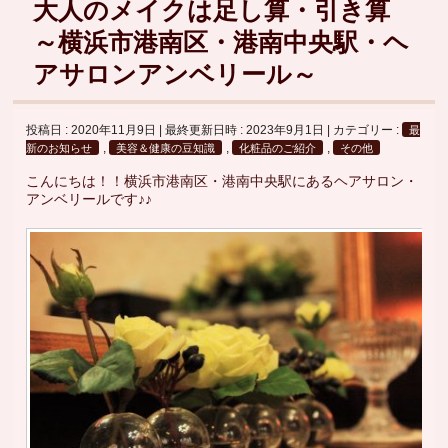
大人のメイクは足し算・引き算
～横浜市港南区・港南中央駅・ヘ
アサロンアンベリール～
投稿日 : 2020年11月9日
最終更新日時 : 2023年9月1日
カテゴリー :
最
,
,
,
新のお知らせ
美容＆健康の豆知識
化粧品のご紹介
その他
こんにちは！！横浜市港南区・港南中央駅にあるヘアサロン・
アンベリールです♪♪