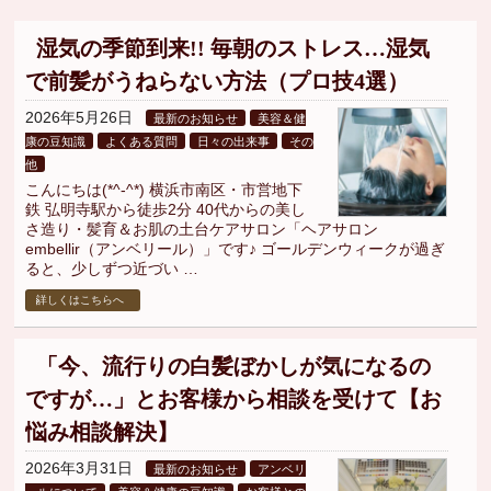
湿気の季節到来!! 毎朝のストレス…湿気
で前髪がうねらない方法（プロ技4選）
2026年5月26日
最新のお知らせ
美容＆健
康の豆知識
よくある質問
日々の出来事
その
他
こんにちは(*^-^*) 横浜市南区・市営地下
鉄 弘明寺駅から徒歩2分 40代からの美し
さ造り・髪育＆お肌の土台ケアサロン「ヘアサロン
embellir（アンベリール）」です♪ ゴールデンウィークが過ぎ
ると、少しずつ近づい …
詳しくはこちらへ
「今、流行りの白髪ぼかしが気になるの
ですが…」とお客様から相談を受けて【お
悩み相談解決】
2026年3月31日
最新のお知らせ
アンベリ