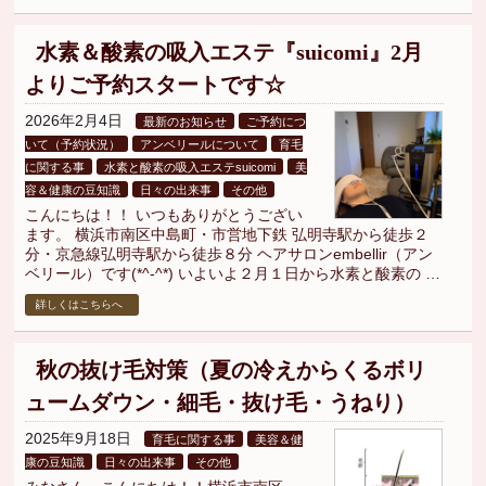
水素＆酸素の吸入エステ『suicomi』2月
よりご予約スタートです☆
2026年2月4日
最新のお知らせ
ご予約につ
いて（予約状況）
アンベリールについて
育毛
に関する事
水素と酸素の吸入エステsuicomi
美
容＆健康の豆知識
日々の出来事
その他
こんにちは！！ いつもありがとうござい
ます。 横浜市南区中島町・市営地下鉄 弘明寺駅から徒歩２
分・京急線弘明寺駅から徒歩８分 ヘアサロンembellir（アン
ベリール）です(*^-^*) いよいよ２月１日から水素と酸素の …
詳しくはこちらへ
秋の抜け毛対策（夏の冷えからくるボリ
ュームダウン・細毛・抜け毛・うねり）
2025年9月18日
育毛に関する事
美容＆健
康の豆知識
日々の出来事
その他