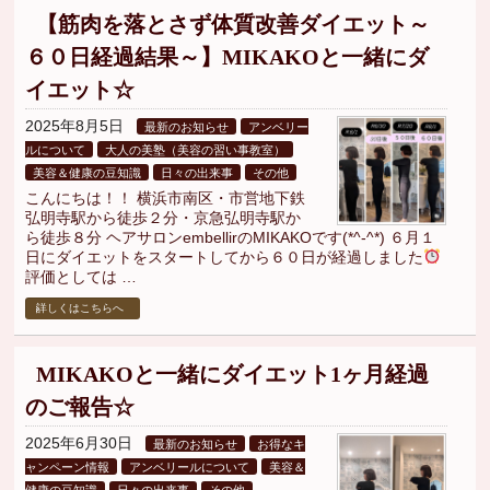
【筋肉を落とさず体質改善ダイエット～
６０日経過結果～】MIKAKOと一緒にダ
イエット☆
2025年8月5日
最新のお知らせ
アンベリー
ルについて
大人の美塾（美容の習い事教室）
美容＆健康の豆知識
日々の出来事
その他
こんにちは！！ 横浜市南区・市営地下鉄
弘明寺駅から徒歩２分・京急弘明寺駅か
ら徒歩８分 ヘアサロンembellirのMIKAKOです(*^-^*) ６月１
日にダイエットをスタートしてから６０日が経過しました
評価としては …
詳しくはこちらへ
MIKAKOと一緒にダイエット1ヶ月経過
のご報告☆
2025年6月30日
最新のお知らせ
お得なキ
ャンペーン情報
アンベリールについて
美容＆