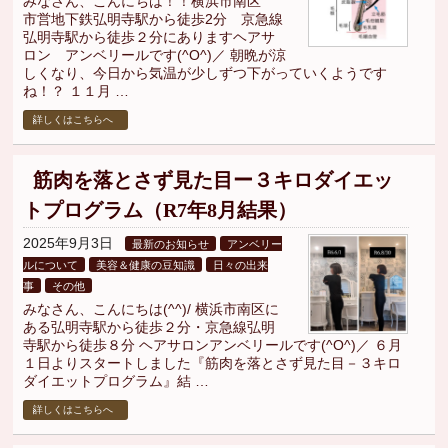
みなさん、こんにちは！！横浜市南区
市営地下鉄弘明寺駅から徒歩2分 京急線
弘明寺駅から徒歩２分にありますヘアサ
ロン アンベリールです(^O^)／ 朝晩が涼
しくなり、今日から気温が少しずつ下がっていくようです
ね！？ １１月 …
詳しくはこちらへ
筋肉を落とさず見た目ー３キロダイエッ
トプログラム（R7年8月結果）
2025年9月3日
最新のお知らせ
アンベリー
ルについて
美容＆健康の豆知識
日々の出来
事
その他
みなさん、こんにちは(^^)/ 横浜市南区に
ある弘明寺駅から徒歩２分・京急線弘明
寺駅から徒歩８分 ヘアサロンアンベリールです(^O^)／ ６月
１日よりスタートしました『筋肉を落とさず見た目－３キロ
ダイエットプログラム』結 …
詳しくはこちらへ