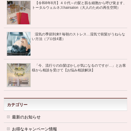
【令和8年8月】４０代～の髪と肌を細胞から呼び覚ます、
トータルウェルネスhairsalon（大人のための再生空間）
湿気の季節到来!! 毎朝のストレス…湿気で前髪がうねらな
い方法（プロ技4選）
「今、流行りの白髪ぼかしが気になるのですが…」とお客
様から相談を受けて【お悩み相談解決】
カテゴリー
最新のお知らせ
お得なキャンペーン情報