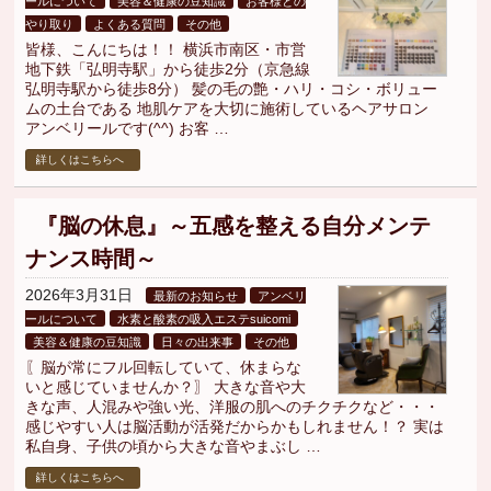
ールについて
美容＆健康の豆知識
お客様との
やり取り
よくある質問
その他
皆様、こんにちは！！ 横浜市南区・市営
地下鉄「弘明寺駅」から徒歩2分（京急線
弘明寺駅から徒歩8分） 髪の毛の艶・ハリ・コシ・ボリュー
ムの土台である 地肌ケアを大切に施術しているヘアサロン
アンベリールです(^^) お客 …
詳しくはこちらへ
『脳の休息』～五感を整える自分メンテ
ナンス時間～
2026年3月31日
最新のお知らせ
アンベリ
ールについて
水素と酸素の吸入エステsuicomi
美容＆健康の豆知識
日々の出来事
その他
〖脳が常にフル回転していて、休まらな
いと感じていませんか？〗 大きな音や大
きな声、人混みや強い光、洋服の肌へのチクチクなど・・・
感じやすい人は脳活動が活発だからかもしれません！？ 実は
私自身、子供の頃から大きな音やまぶし …
詳しくはこちらへ