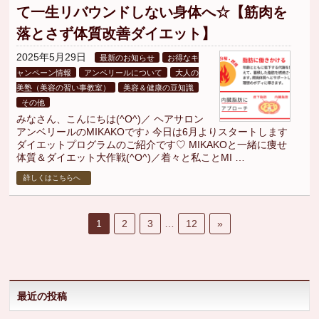
て一生リバウンドしない身体へ☆【筋肉を
落とさず体質改善ダイエット】
2025年5月29日
最新のお知らせ
お得なキ
ャンペーン情報
アンベリールについて
大人の
美塾（美容の習い事教室）
美容＆健康の豆知識
その他
みなさん、こんにちは(^O^)／ ヘアサロン
アンベリールのMIKAKOです♪ 今日は6月よりスタートします
ダイエットプログラムのご紹介です♡ MIKAKOと一緒に痩せ
体質＆ダイエット大作戦(^O^)／着々と私ことMI …
詳しくはこちらへ
1
2
3
…
12
»
最近の投稿