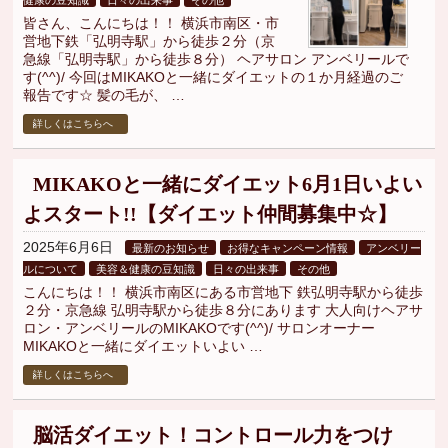
健康の豆知識
日々の出来事
その他
皆さん、こんにちは！！ 横浜市南区・市
営地下鉄「弘明寺駅」から徒歩２分（京
急線「弘明寺駅」から徒歩８分） ヘアサロン アンベリールで
す(^^)/ 今回はMIKAKOと一緒にダイエットの１か月経過のご
報告です☆ 髪の毛が、 …
詳しくはこちらへ
MIKAKOと一緒にダイエット6月1日いよい
よスタート!!【ダイエット仲間募集中☆】
2025年6月6日
最新のお知らせ
お得なキャンペーン情報
アンベリー
ルについて
美容＆健康の豆知識
日々の出来事
その他
こんにちは！！ 横浜市南区にある市営地下 鉄弘明寺駅から徒歩
２分・京急線 弘明寺駅から徒歩８分にあります 大人向けヘアサ
ロン・アンベリールのMIKAKOです(^^)/ サロンオーナー
MIKAKOと一緒にダイエットいよい …
詳しくはこちらへ
脳活ダイエット！コントロール力をつけ