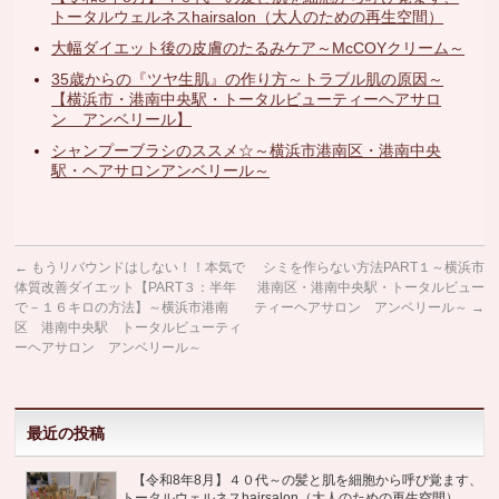
トータルウェルネスhairsalon（大人のための再生空間）
大幅ダイエット後の皮膚のたるみケア～McCOYクリーム～
35歳からの『ツヤ生肌』の作り方～トラブル肌の原因～
【横浜市・港南中央駅・トータルビューティーヘアサロ
ン アンベリール】
シャンプーブラシのススメ☆～横浜市港南区・港南中央
駅・ヘアサロンアンベリール～
←
もうリバウンドはしない！！本気で
シミを作らない方法PART１～横浜市
体質改善ダイエット【PART３：半年
港南区・港南中央駅・トータルビュー
で－１６キロの方法】～横浜市港南
ティーヘアサロン アンベリール～
→
区 港南中央駅 トータルビューティ
ーヘアサロン アンベリール～
最近の投稿
【令和8年8月】４０代～の髪と肌を細胞から呼び覚ます、
トータルウェルネスhairsalon（大人のための再生空間）