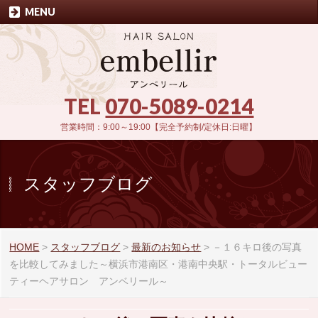
MENU
TEL
070-5089-0214
営業時間：9:00～19:00【完全予約制/定休日:日曜】
スタッフブログ
HOME
>
スタッフブログ
>
最新のお知らせ
>
－１６キロ後の写真
を比較してみました～横浜市港南区・港南中央駅・トータルビュー
ティーヘアサロン アンベリール～