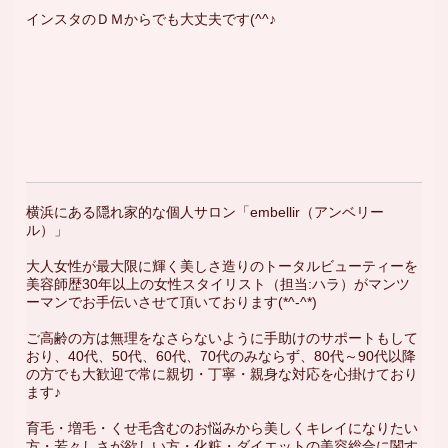
インスタのＤＭからでも大丈夫です(^^♪
横浜にある隠れ家的な個人サロン「embellir（アンベリー
ル）」
大人女性が最大限に輝く美しさ造りのトータルビューティーを
美容師歴30年以上の女性スタイリスト（担当:ハラ）がマンツ
ーマンでお手伝いさせて頂いております(*^-^*)
ご高齢の方は無理をなさらないように手助けのサポートもして
おり、40代、50代、60代、70代のみならず、80代～90代以降
の方でも大歓迎で常に親切・丁寧・親身な対応を心掛けており
ます♪
育毛・増毛・くせ毛含むのお悩みから美しくキレイになりたい
方・若々しさが欲しい方・化粧・ダイエットの美容総合に関す