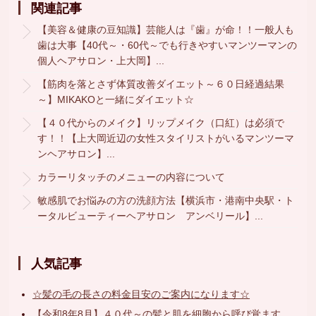
関連記事
【美容＆健康の豆知識】芸能人は『歯』が命！！一般人も
歯は大事【40代～・60代～でも行きやすいマンツーマンの
個人ヘアサロン・上大岡】...
【筋肉を落とさず体質改善ダイエット～６０日経過結果
～】MIKAKOと一緒にダイエット☆
【４０代からのメイク】リップメイク（口紅）は必須で
す！！【上大岡近辺の女性スタイリストがいるマンツーマ
ンヘアサロン】...
カラーリタッチのメニューの内容について
敏感肌でお悩みの方の洗顔方法【横浜市・港南中央駅・ト
ータルビューティーヘアサロン アンベリール】...
人気記事
☆髪の毛の長さの料金目安のご案内になります☆
【令和8年8月】４０代～の髪と肌を細胞から呼び覚ます、