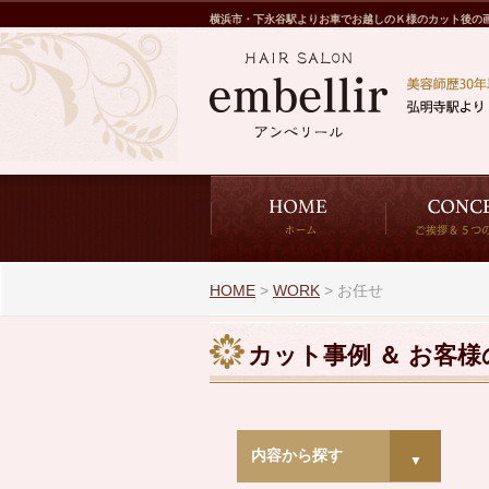
横浜市・下永谷駅よりお車でお越しのＫ様のカット後の
HOME
>
WORK
>
お任せ
カット事例 ＆ お客
内容から探す
▼