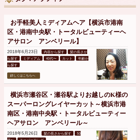
▼
▼
お手軽美人ミディアムヘア【横浜市港南
区・港南中央駅・トータルビューティーヘ
▼
アサロン アンベリール】
2018年6月23日
内容から探す
髪の長さか
ら探す
ミディアム
40代〜
カット
年齢か
ら探す
詳しくはこちらへ
横浜市瀬谷区・瀬谷駅よりお越しのK様の
スーパーロングレイヤーカット～横浜市港
南区・港南中央駅・トータルビューティー
ヘアサロン アンベリール～
2018年5月26日
髪の長さから探す
50