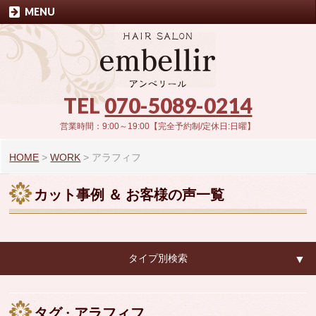
MENU
TEL
070-5089-0214
営業時間：9:00～19:00【完全予約制/定休日:日曜】
HOME
>
WORK
>
アラフィフ
カット事例 ＆ お客様の声一覧
タイプ別検索
▼
▼
タグ : アラフィフ