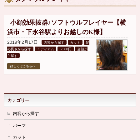
▼
▼
小顔効果抜群♪ソフトウルフレイヤー【横
浜市・下永谷駅よりお越しのK様】
▼
2019年2月17日
内容から探す
カット
髪
の長さから探す
ミディアム
5,500円
金額か
ら探す
詳しくはこちらへ
カテゴリー
内容から探す
パーマ
カット