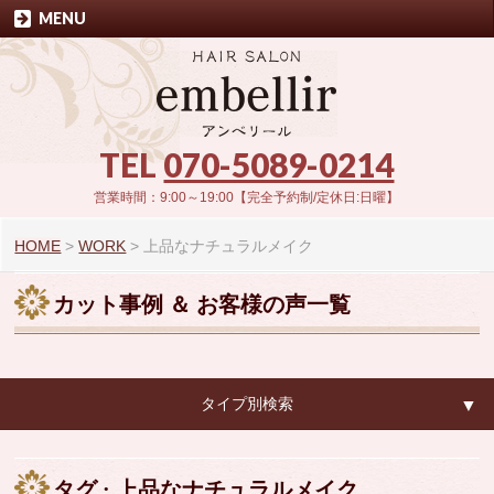
MENU
TEL
070-5089-0214
営業時間：9:00～19:00【完全予約制/定休日:日曜】
HOME
>
WORK
>
上品なナチュラルメイク
カット事例 ＆ お客様の声一覧
タイプ別検索
▼
▼
タグ : 上品なナチュラルメイク