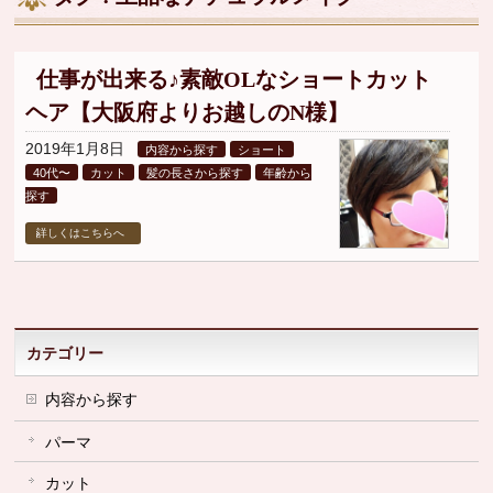
▼
▼
仕事が出来る♪素敵OLなショートカット
ヘア【大阪府よりお越しのN様】
▼
2019年1月8日
内容から探す
ショート
40代〜
カット
髪の長さから探す
年齢から
探す
詳しくはこちらへ
カテゴリー
内容から探す
パーマ
カット