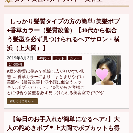
▼
▼
しっかり髪質タイプの方の簡単♪美髪ボブ
+香草カラー（髪質改善）【40代から似合
▼
う髪型を必ず見つけられるヘアサロン・横
浜（上大岡）】
2019年8月3日
40代〜
カット
カラー
14,000円
K様の髪質は傷みで乾燥し広がりやすい状
態 → 香草カラーにより、まとまりやすい
美髪へ【髪質改善】♡小顔に似合うスッ
キリ♪ボブヘアカット。40代からお客様ご
とに似合う髪型を必ず見つけられる美容室です!(^^)/
詳しくはこちらへ
【毎日のお手入れが簡単になるヘア♪】大
人の艶めきボブ＊上大岡でボブカットも得