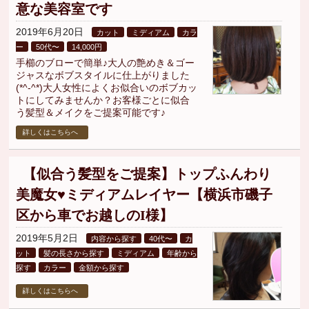
意な美容室です
2019年6月20日
カット
ミディアム
カラ
ー
50代〜
14,000円
手櫛のブローで簡単♪大人の艶めき＆ゴー
ジャスなボブスタイルに仕上がりました
(*^-^*)大人女性によくお似合いのボブカッ
トにしてみませんか？お客様ごとに似合
う髪型＆メイクをご提案可能です♪
詳しくはこちらへ
【似合う髪型をご提案】トップふんわり
美魔女♥ミディアムレイヤー【横浜市磯子
区から車でお越しのI様】
2019年5月2日
内容から探す
40代〜
カ
ット
髪の長さから探す
ミディアム
年齢から
探す
カラー
金額から探す
詳しくはこちらへ