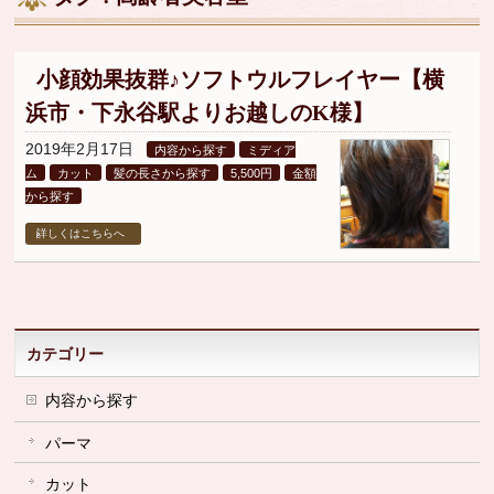
▼
▼
小顔効果抜群♪ソフトウルフレイヤー【横
浜市・下永谷駅よりお越しのK様】
▼
2019年2月17日
内容から探す
ミディア
ム
カット
髪の長さから探す
5,500円
金額
から探す
詳しくはこちらへ
カテゴリー
内容から探す
パーマ
カット