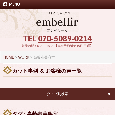
MENU
TEL
070-5089-0214
営業時間：9:00～19:00【完全予約制/定休日:日曜】
HOME
>
WORK
>
高齢者美容室
カット事例 ＆ お客様の声一覧
タイプ別検索
▼
▼
タグ : 高齢者美容室