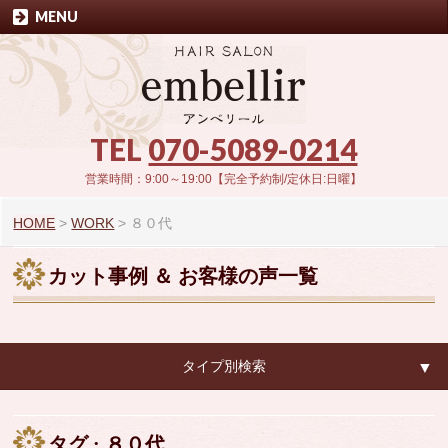
MENU
TEL
070-5089-0214
営業時間：9:00～19:00【完全予約制/定休日:日曜】
HOME
>
WORK
>
８０代
カット事例 ＆ お客様の声一覧
タイプ別検索
▼
▼
タグ : ８０代