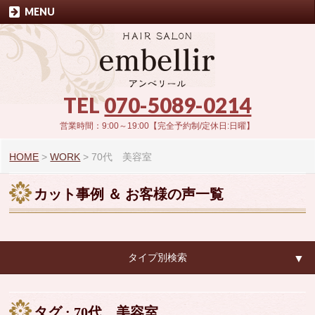
MENU
TEL
070-5089-0214
営業時間：9:00～19:00【完全予約制/定休日:日曜】
HOME
>
WORK
>
70代 美容室
カット事例 ＆ お客様の声一覧
タイプ別検索
▼
▼
タグ : 70代 美容室