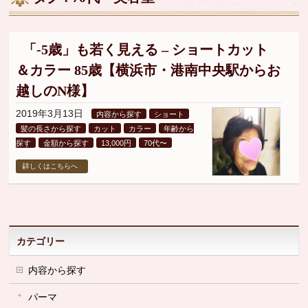
▼
▼
「-5歳」も若く見える – ショートカット
＆カラー 85歳【横浜市・港南中央駅からお
▼
越しのN様】
2019年3月13日
内容から探す
ショート
髪の長さから探す
カット
カラー
年齢から
探す
金額から探す
13,000円
70代〜
詳しくはこちらへ
カテゴリー
内容から探す
パーマ