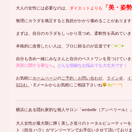
「美・姿
大人の女性には必要なのは、
ダイエットよりも
無理にカラダを矯正すると負担がかかり傷めることがあります
まずは、自分のカラダをしっかり見つめ、柔軟性を高めていき
本格的に改善したい人は、プロに頼るのが近道です
♡♥♡♥
自分も含め一緒にみなさんと自分のベストワンを見つけていき
美容に関する事なら
、
どんな些細なお悩みでも大丈夫です！
お気軽に
ホームページ
の
ご予約・お問い合わせ
、
ライン＠
、
イ
0214）
・Eメールからお気軽にご相談下さいね
☆
(*^-^*)
横浜にある隠れ家的な個人サロン「embellir（アンベリール）
大人女性が最大限に輝く美しさ造りのトータルビューティーを
ト（担当:ハラ）がマンツーマンでお手伝いさせて頂いております(*