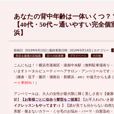
あなたの背中年齢は一体いくつ？
【40代・50代～通いやすい完全
浜】
投稿日 : 2019年9月13日
最終更新日時 : 2019年9月14日
カテゴリー :
,
,
,
美容＆健康の豆知識
日々の出来事
プライベート
その他
こんにちは！！横浜市港南区・港南中央駅（無料駐車場有り・
いますトータルビューティーヘアサロン・アンベリールです
♪
♪
（鎌倉・逗子・藤沢・湘南台・新横浜…etc）や遠方からも多
ート率95%！
）
アンベリールは、大人の女性が最大限に輝く美しさ造り【健康
髪】
【お客様ごとに似合う髪型をご提案】
【お手入れのいき届
イクレッスンもやってます
♪
）
】【誰が見ても分からない自然
美髪・傷まないカラー・くせ毛のお悩み・パーマ・白髪染め・