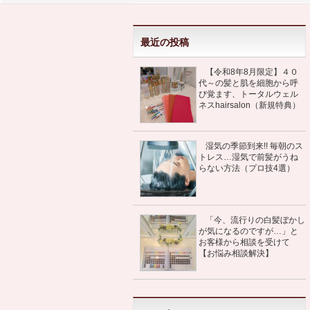
最近の投稿
【令和8年8月限定】４０
代～の髪と肌を細胞から呼
び覚ます、トータルウェル
ネスhairsalon（新規特典）
湿気の季節到来!! 毎朝のス
トレス…湿気で前髪がうね
らない方法（プロ技4選）
「今、流行りの白髪ぼかし
が気になるのですが…」と
お客様から相談を受けて
【お悩み相談解決】