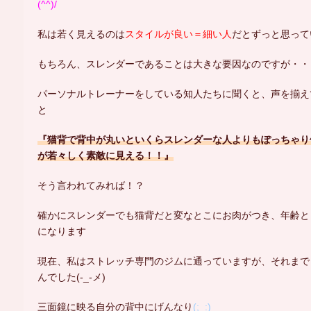
(^^)/
私は若く見えるのは
スタイル
が良い＝細い人
だとずっと思って
もちろん、スレンダーであることは大きな要因なのですが・・
パーソナルトレーナーをしている知人たちに聞くと、声を揃え
と
『猫背で背中が丸いといくらスレンダーな人よりもぽっちゃり
が若々しく素敵に見える！！』
そう言われてみれば！？
確かにスレンダーでも猫背だと変なとこにお肉がつき、年齢と
になります
現在、私はストレッチ専門のジムに通っていますが、それまで
んでした(-_-メ)
三面鏡に映る自分の背中にげんなり
(;_:)