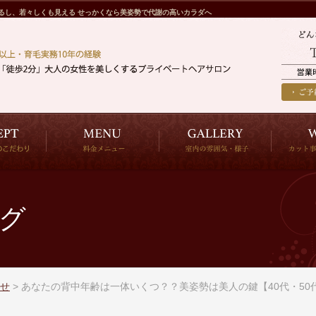
るし、若々しくも見える せっかくなら美姿勢で代謝の高いカラダへ
グ
せ
>
あなたの背中年齢は一体いくつ？？美姿勢は美人の鍵【40代・5