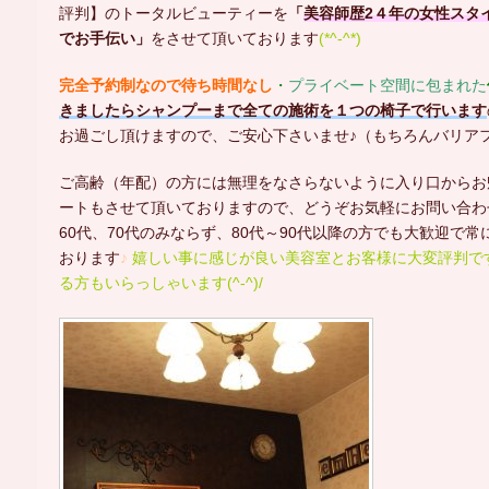
評判】のトータルビューティーを
「
美容師
歴2４年の女性スタ
でお手伝い」
をさせて頂いております
(*^-^*)
完全予約制なので待ち時間なし
・
プライベート空間に包まれた
きましたらシャンプーまで全ての施術を１つの椅子で行います
お過ごし頂けますので、ご安心下さいませ♪（もちろんバリア
ご高齢（年配）の方には無理をなさらないように入り口からお
ートもさせて頂いておりますので、どうぞお気軽にお問い合わせ
60代、70代のみならず、80代～90代以降の方でも大歓迎で
おります
♪
嬉しい事に感じが良い美容室とお客様に大変評判で
る方もいらっしゃいます(^-^)/