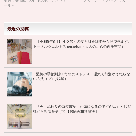
横浜市港南区・港南中央駅・アンベリ
アサロン アンベリール】
→
ール～
最近の投稿
【令和8年8月】４０代～の髪と肌を細胞から呼び覚ます、
トータルウェルネスhairsalon（大人のための再生空間）
湿気の季節到来!! 毎朝のストレス…湿気で前髪がうねらな
い方法（プロ技4選）
「今、流行りの白髪ぼかしが気になるのですが…」とお客
様から相談を受けて【お悩み相談解決】