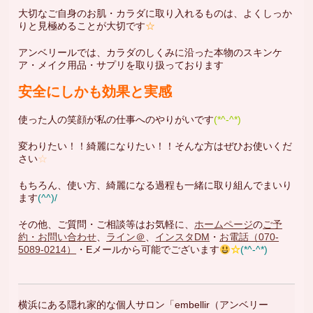
大切なご自身のお肌・カラダに取り入れるものは、よくしっか
りと見極めることが大切です
☆
アンベリールでは、カラダのしくみに沿った本物のスキンケ
ア・メイク用品・サプリを取り扱っております
安全にしかも効果と実感
使った人の笑顔が私の仕事へのやりがいです
(*^-^*)
変わりたい！！綺麗になりたい！！そんな方はぜひお使いくだ
さい
☆
もちろん、使い方、綺麗になる過程も一緒に取り組んでまいり
ます
(^^)/
その他、ご質問・ご相談等はお気軽に、
ホームページ
の
ご予
約・お問い合わせ
、
ライン＠
、
インスタDM
・
お電話（070-
5089-0214）
・Eメールから可能でございます
☆
(*^-^*)
横浜にある隠れ家的な個人サロン「embellir（アンベリー