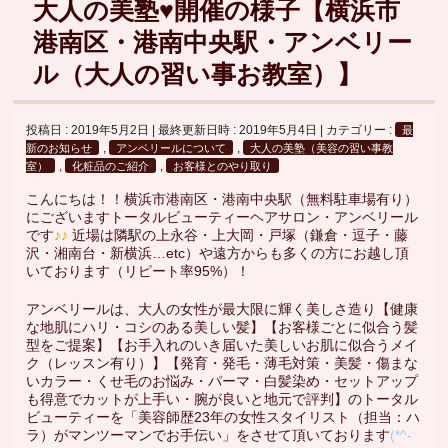
大人の美塾♥開催の様子【横浜市
港南区・港南中央駅・アンベリー
ル（大人の習い事お教室）】
投稿日 : 2019年5月2日
最終更新日時 : 2019年5月4日
カテゴリー :
最
,
,
新のお知らせ
アンベリールについて
大人の美塾（美容の習い事教
,
,
室）
化粧品のご紹介
お客様とのやり取り
こんにちは！！横浜市港南区・港南中央駅（無料駐車場有り）
にございますトータルビューティーヘアサロン・アンベリール
です
♪♪
近場は隣駅の上永谷・上大岡・戸塚（鎌倉・逗子・藤
沢・湘南台・新横浜…etc）や遠方からも多くの方にお越し頂
いております（リピート率95%）！
アンベリールは、大人の女性が最大限に輝く美しさ造り【健康
な地肌にハリ・コシのある美しい髪】【お客様ごとに似合う髪
型をご提案】【お手入れのいき届いた美しいお肌に似合うメイ
ク（レッスン有り）】【発育・発毛・薄毛対策・美髪・傷まな
いカラー・くせ毛のお悩み・パーマ・白髪染め・セットアップ
も得意でカットが上手い・腕が良いと地元で評判】のトータル
ビューティーを「美容師歴23年の女性スタイリスト（担当：ハ
ラ）がマンツーマンでお手伝い」をさせて頂いております
(*^-