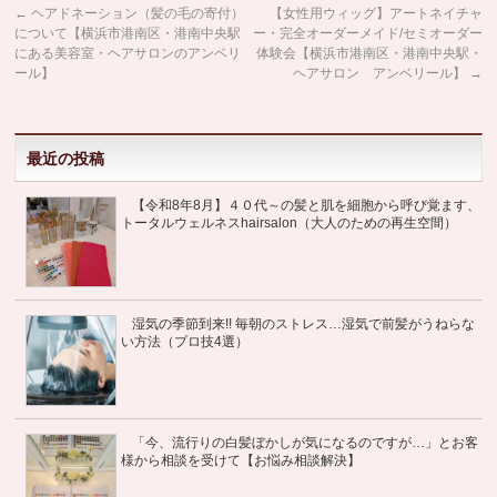
←
ヘアドネーション（髪の毛の寄付）
【女性用ウィッグ】アートネイチャ
について【横浜市港南区・港南中央駅
ー・完全オーダーメイド/セミオーダー
にある美容室・ヘアサロンのアンベリ
体験会【横浜市港南区・港南中央駅・
ール】
ヘアサロン アンベリール】
→
最近の投稿
【令和8年8月】４０代～の髪と肌を細胞から呼び覚ます、
トータルウェルネスhairsalon（大人のための再生空間）
湿気の季節到来!! 毎朝のストレス…湿気で前髪がうねらな
い方法（プロ技4選）
「今、流行りの白髪ぼかしが気になるのですが…」とお客
様から相談を受けて【お悩み相談解決】