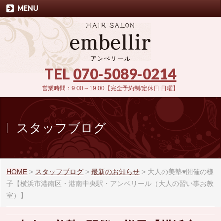
MENU
TEL
070-5089-0214
営業時間：9:00～19:00【完全予約制/定休日:日曜】
スタッフブログ
HOME
>
スタッフブログ
>
最新のお知らせ
>
大人の美塾♥開催の様
子【横浜市港南区・港南中央駅・アンベリール（大人の習い事お教
室）】