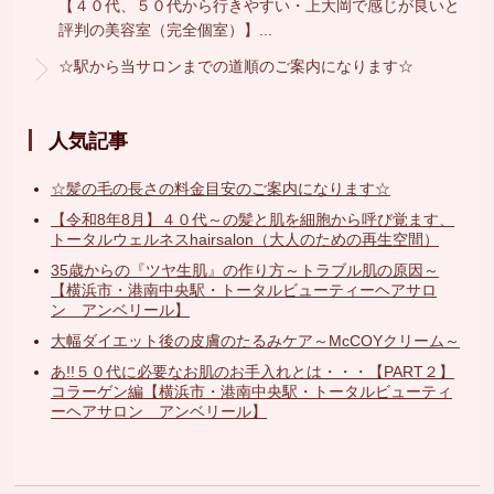
【４０代、５０代から行きやすい・上大岡で感じが良いと
評判の美容室（完全個室）】...
☆駅から当サロンまでの道順のご案内になります☆
人気記事
☆髪の毛の長さの料金目安のご案内になります☆
【令和8年8月】４０代～の髪と肌を細胞から呼び覚ます、
トータルウェルネスhairsalon（大人のための再生空間）
35歳からの『ツヤ生肌』の作り方～トラブル肌の原因～
【横浜市・港南中央駅・トータルビューティーヘアサロ
ン アンベリール】
大幅ダイエット後の皮膚のたるみケア～McCOYクリーム～
あ!!５０代に必要なお肌のお手入れとは・・・【PART２】
コラーゲン編【横浜市・港南中央駅・トータルビューティ
ーヘアサロン アンベリール】