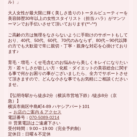
ル）」
大人女性が最大限に輝く美しさ造りのトータルビューティーを
美容師歴30年以上の女性スタイリスト（担当:ハラ）がマンツ
ーマンでお手伝いさせて頂いております(*^-^*)
ご高齢の方は無理をなさらないように手助けのサポートもして
おり、40代、50代、60代、70代のみならず、80代～90代以降
の方でも大歓迎で常に親切・丁寧・親身な対応を心掛けており
ます♪
育毛・増毛・くせ毛含むのお悩みから美しくキレイになりたい
方・若々しさが欲しい方・化粧・ダイエットの美容総合に関す
る事で何かお困りの事がございましたら、全力でサポートさせ
て頂きますので、どんな小さな事でもお気軽にご相談ください
ませ。
【弘明寺駅から徒歩2分（横浜市営地下鉄）/徒歩8分（京
急）】
横浜市南区中島町4-89 ハヤシアパート101
→
お店のご案内 & アクセス
電話番号：
070-5089-0214
※ 営業電話はご遠慮下さい
受付時間：9:00～19:00（完全予約制）
定休日：日曜＆不定休