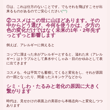
①は、これは仕方のないことです。でもそれを飛ばすこそが出
来るものがあるのでご安心ください
(^^)
②コスメはこの世に山ほどあります。その
中からどう選び、今何を使うかは、夕方の
色の変化だけではなく未来の1年・2年先ず
っとずっと影響します
例えば、アレルギーに例えると
コップに溜まった水がアレルギーとすると、溢れた水（アレル
ギー）はトラブルとして鼻水やくしゃみ・目のかゆみとして表
に出てきます
コスメも、今は平気でも蓄積してくると変化をし、それが原因
の一因となったり、間違ったスキンケアなどから
シミ・しわ・たるみと老化の原因に大きく
繋がります
時代は、見せかけの表面上の美容から本格志向へと変化しつつ
あります