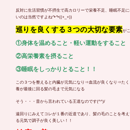
反対に生活習慣が不摂生で高カロリーで栄養不足、睡眠不足に
いのは当然ですよね↷↷((+_+))
巡りを良くする３つの大切な要素
が
①身体を温めること・軽い運動をすること
②高栄養素を摂ること
③睡眠をしっかりとること！！
この３つを整えると内臓が元気になり⇒血流が良くなり⇒たく
養が最後に回る髪の毛まで元気になる
そう・・・昔から言われている王道なのです(^^)/
遠回りにみえてコレが１番の近道であり、髪の毛のことを考え
る元気で調子が良く美しい！！