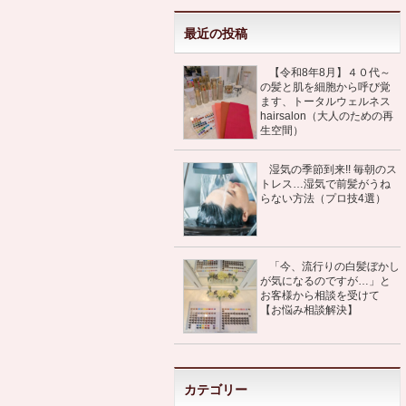
最近の投稿
【令和8年8月】４０代～
の髪と肌を細胞から呼び覚
ます、トータルウェルネス
hairsalon（大人のための再
生空間）
湿気の季節到来!! 毎朝のス
トレス…湿気で前髪がうね
らない方法（プロ技4選）
「今、流行りの白髪ぼかし
が気になるのですが…」と
お客様から相談を受けて
【お悩み相談解決】
カテゴリー