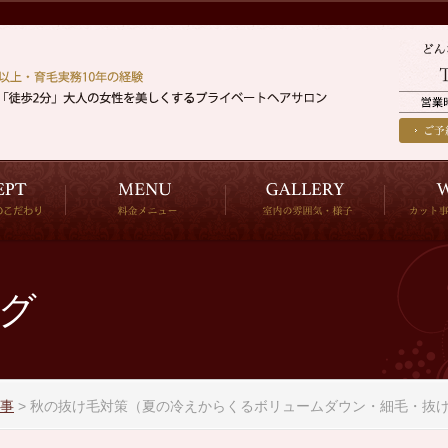
グ
事
>
秋の抜け毛対策（夏の冷えからくるボリュームダウン・細毛・抜