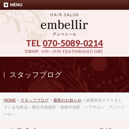
MENU
TEL
070-5089-0214
営業時間：9:00～19:00【完全予約制/定休日:日曜】
スタッフブログ
HOME
>
スタッフブログ
>
最新のお知らせ
>
細胞安全テストをし
ている化粧品～横浜市港南区・港南中央駅 ヘアサロン アンベリ
ール～