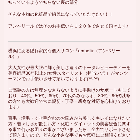
知っているようで知らない裏の部分
そんな本物の化粧品で綺麗になっていただきたい！！
アンベリールではそのお手伝いを１２０％でさせて頂きます♪
横浜にある隠れ家的な個人サロン「embellir（アンベリー
ル）」
大人女性が最大限に輝く美しさ造りのトータルビューティーを
美容師歴30年以上の女性スタイリスト（担当:ハラ）がマンツ
ーマンでお手伝いさせて頂いております(*^-^*)
ご高齢の方は無理をなさらないように手助けのサポートもして
おり、40代、50代、60代、70代のみならず、80代～90代以降
の方でも大歓迎で常に親切・丁寧・親身な対応を心掛けており
ます♪
育毛・増毛・くせ毛含むのお悩みから美しくキレイになりたい
方・若々しさが欲しい方・化粧・ダイエットの美容総合に関す
る事で何かお困りの事がございましたら、全力でサポートさせ
て頂きますので、どんな小さな事でもお気軽にご相談ください