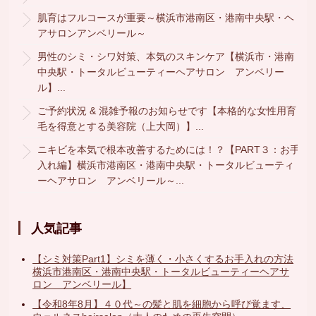
肌育はフルコースが重要～横浜市港南区・港南中央駅・ヘ
アサロンアンベリール～
男性のシミ・シワ対策、本気のスキンケア【横浜市・港南
中央駅・トータルビューティーヘアサロン アンベリー
ル】...
ご予約状況 & 混雑予報のお知らせです【本格的な女性用育
毛を得意とする美容院（上大岡）】...
ニキビを本気で根本改善するためには！？【PART３：お手
入れ編】横浜市港南区・港南中央駅・トータルビューティ
ーヘアサロン アンベリール～...
人気記事
【シミ対策Part1】シミを薄く・小さくするお手入れの方法
横浜市港南区・港南中央駅・トータルビューティーヘアサ
ロン アンベリール】
【令和8年8月】４０代～の髪と肌を細胞から呼び覚ます、