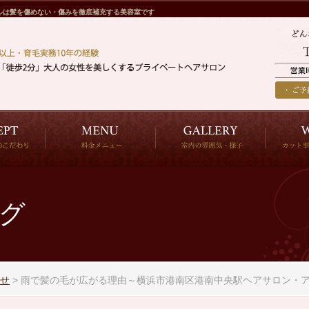
ルは髪を傷めない・傷みを徹底補充する美容室です
グ
せ
>
雨で髪の毛が広がる理由～横浜市港南区港南中央駅ヘアサロン・