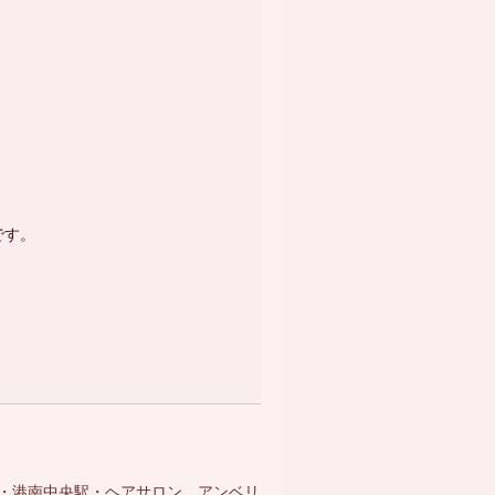
】
です。
・港南中央駅・ヘアサロン アンベリ