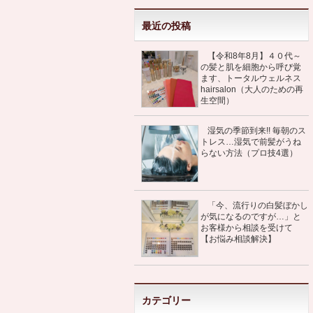
最近の投稿
【令和8年8月】４０代～
の髪と肌を細胞から呼び覚
ます、トータルウェルネス
hairsalon（大人のための再
生空間）
湿気の季節到来!! 毎朝のス
トレス…湿気で前髪がうね
らない方法（プロ技4選）
「今、流行りの白髪ぼかし
が気になるのですが…」と
お客様から相談を受けて
【お悩み相談解決】
カテゴリー