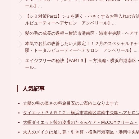
ール】...
【シミ対策Part1】シミを薄く・小さくするお手入れの方
ルビューティーヘアサロン アンベリール】...
髪の毛の成長の過程～横浜市港南区・港南中央駅・ヘアサ
本気でお肌の改善したい人限定！！２月のスペシャルキャ
駅・トータルビューティーヘアサロン アンベリール】...
エイジフリーの秘訣【PART３】～方法編～横浜市港南区
ール...
人気記事
☆髪の毛の長さの料金目安のご案内になります☆
ダイエットＰＡＲＴ２～横浜市港南区港南中央駅ヘアサロ
大幅ダイエット後の皮膚のたるみケア～McCOYクリーム～
大人のメイクは足し算・引き算～横浜市港南区・港南中央