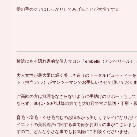
髪の毛のケアはしっかりしてあげることが大切です☆
横浜にある隠れ家的な個人サロン「embellir（アンベリール）
大人女性が最大限に輝く美しさ造りのトータルビューティーを
ト（担当:ハラ）がマンツーマンでお手伝いさせて頂いております(*
ご高齢の方は無理をなさらないように手助けのサポートもしており
ならず、80代～90代以降の方でも大歓迎で常に親切・丁寧・
育毛・増毛・くせ毛含むのお悩みから美しくキレイになりたい
イエットの美容総合に関する事で何かお困りの事がございまし
すので、どんな小さな事でもお気軽にご相談くださいませ。