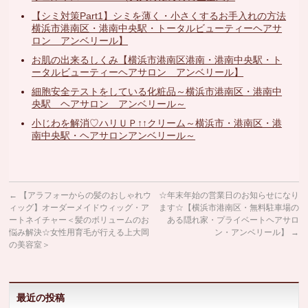
【シミ対策Part1】シミを薄く・小さくするお手入れの方法
横浜市港南区・港南中央駅・トータルビューティーヘアサ
ロン アンベリール】
お肌の出来るしくみ【横浜市港南区港南・港南中央駅・ト
ータルビューティーヘアサロン アンベリール】
細胞安全テストをしている化粧品～横浜市港南区・港南中
央駅 ヘアサロン アンベリール～
小じわを解消♡ハリＵＰ↑↑クリーム～横浜市・港南区・港
南中央駅・ヘアサロンアンベリール～
←
【アラフォーからの髪のおしゃれウ
☆年末年始の営業日のお知らせになり
ィッグ】オーダーメイドウィッグ・ア
ます☆【横浜市港南区・無料駐車場の
ートネイチャー＜髪のボリュームのお
ある隠れ家・プライベートヘアサロ
悩み解決☆女性用育毛が行える上大岡
ン・アンベリール】
→
の美容室＞
最近の投稿