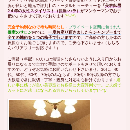
ラー・くせ毛のお悩み・パーマ・白髪染め・カットが上手い・
腕が良いと地元で評判】のトータルビューティーを
「
美容師
歴
2４年の女性スタイリスト（
担当:ハラ）
がマンツーマンでお手
伝い」
をさせて頂いております
(*^-^*)
完全予約制なので待ち時間なし
・
プライベート空間に包まれた
個室のサロン
内では、
一度お座り頂きましたらシャンプーまで
全ての施術を１つの椅子で行います
ので、ご高齢の方も身体の
負担なくお過ごし頂けますので、ご安心下さいませ♪（もちろ
んバリアフリー対応です！）
ご高齢（年配）の方には無理をなさらないように入り口からお
帰りになるまで全力で手助けのサポートもさせて頂いておりま
すので、どうぞお気軽にお問い合わせ下さいませ。30代、40
代、50代、60代、70代のみならず、80代～90代以降の方でも
大歓迎で常に親切・丁寧・親身な対応を心掛けております
♪
嬉
しい事に感じが良い美容室とお客様に大変評判です。ご夫婦で
カットにお越しになられる方もいらっしゃいます(^-^)/