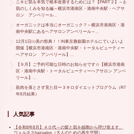
ニキビ肌を本気で根本改善するためには？【PART２】～お
肌のしくみを知る編～横浜市港南区・港南中央駅・ヘアサ
ロン アンベリール...
オーガニックは本当にオーガニック？～横浜市港南区・港
南中央駅にあるヘアサロンアンベリール～...
12月1日㈯美の祭典！！IN東京雅叙園ホテルにていよいよ
開催【横浜市港南区・港南中央駅・トータルビューティー
ヘアサロン アンベリール】...
【９月】ご予約可能な日時のお知らせです☆【横浜市港南
区・港南中央駅・トータルビューティーヘアサロン アンベ
リール】...
筋肉を落とさず見た目ー３キロダイエットプログラム（R7
年8月結果）
人気記事
【令和8年8月】４０代～の髪と肌を細胞から呼び覚ます、
ウェルネスhairsalon（大人のための再生空間）