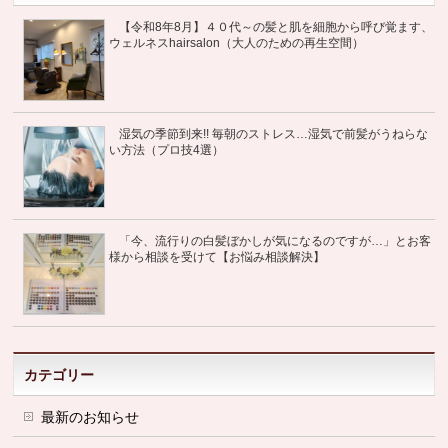
【令和8年8月】４０代～の髪と肌を細胞から呼び覚ます、
ウェルネスhairsalon（大人のための再生空間）
湿気の季節到来!! 毎朝のストレス…湿気で前髪がうねらな
い方法（プロ技4選）
「今、流行りの白髪ぼかしが気になるのですが…」とお客
様から相談を受けて【お悩み相談解決】
カテゴリー
最新のお知らせ