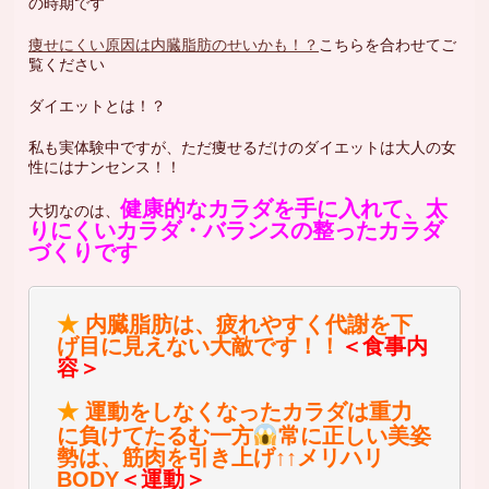
の時期です
痩せにくい原因は内臓脂肪のせいかも！？
こちらを合わせてご
覧ください
ダイエットとは！？
私も実体験中ですが、ただ痩せるだけのダイエットは大人の女
性にはナンセンス！！
健康的なカラダを手に入れて、太
大切なのは、
りにくいカラダ・バランスの整ったカラダ
づくりです
★
内臓脂肪は、疲れやすく代謝を下
げ目に見えない大敵です！！
＜食事内
容＞
★
運動をしなくなったカラダは重力
に負けてたるむ一方
常に正しい美姿
勢は、筋肉を引き上げ↑↑メリハリ
BODY
＜運動＞