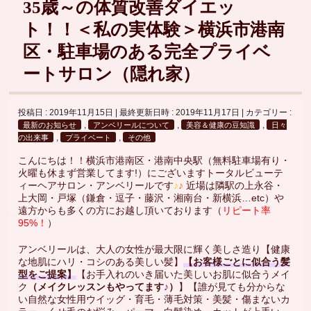
35歳～の体質改善ダイエッ
ト！！＜私の実体験＞横浜市港南
区・駐車場のある完全プライベ
ートサロン（隠れ家）
投稿日 : 2019年11月15日
最終更新日時 : 2019年11月17日
カテゴリー :
,
,
,
最新のお知らせ
アンベリールについて
美容＆健康の豆知識
日々
,
,
の出来事
プライベート
その他
こんにちは！！横浜市港南区・港南中央駅（無料駐車場有り・
火曜も休まず営業してます!）にございますトータルビューテ
ィーヘアサロン・アンベリールです
♪
♪
近場は隣駅の上永谷・
上大岡・戸塚（鎌倉・逗子・藤沢・湘南台・新横浜…etc）や
遠方からも多くの方にお越し頂いております（
リピート率
95%！
）
アンベリールは、大人の女性が最大限に輝く美しさ造り【健康
な地肌にハリ・コシのある美しい髪】
【お客様ごとに似合う髪
型をご提案】
【お手入れのいき届いた美しいお肌に似合うメイ
ク
（メイクレッスンもやってます
♪
）
】【誰が見ても分からな
い自然な女性用ウイッグ・育毛・薄毛対策・美髪・傷まないカ