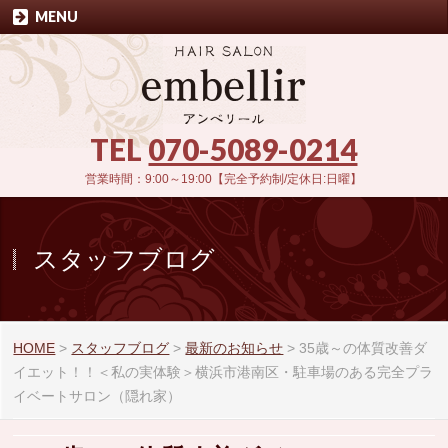
MENU
TEL
070-5089-0214
営業時間：9:00～19:00【完全予約制/定休日:日曜】
スタッフブログ
HOME
>
スタッフブログ
>
最新のお知らせ
>
35歳～の体質改善ダ
イエット！！＜私の実体験＞横浜市港南区・駐車場のある完全プラ
イベートサロン（隠れ家）