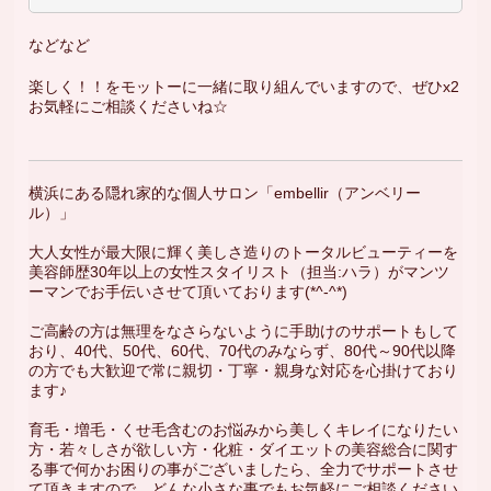
などなど
楽しく！！をモットーに一緒に取り組んでいますので、ぜひx2
お気軽にご相談くださいね☆
横浜にある隠れ家的な個人サロン「embellir（アンベリー
ル）」
大人女性が最大限に輝く美しさ造りのトータルビューティーを
美容師歴30年以上の女性スタイリスト（担当:ハラ）がマンツ
ーマンでお手伝いさせて頂いております(*^-^*)
ご高齢の方は無理をなさらないように手助けのサポートもして
おり、40代、50代、60代、70代のみならず、80代～90代以降
の方でも大歓迎で常に親切・丁寧・親身な対応を心掛けており
ます♪
育毛・増毛・くせ毛含むのお悩みから美しくキレイになりたい
方・若々しさが欲しい方・化粧・ダイエットの美容総合に関す
る事で何かお困りの事がございましたら、全力でサポートさせ
て頂きますので、どんな小さな事でもお気軽にご相談ください