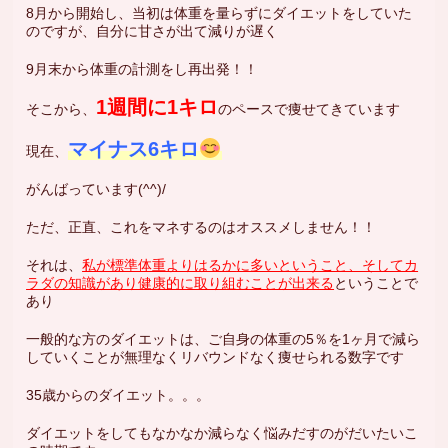
8月から開始し、当初は体重を量らずにダイエットをしていた
のですが、自分に甘さが出て減りが遅く
9月末から体重の計測をし再出発！！
1週間に1キロ
そこから、
のペースで痩せてきています
マイナス6キロ
現在、
がんばっています(^^)/
ただ、正直、これをマネするのはオススメしません！！
それは、
私が標準体重よりはるか
に多いということ、そしてカ
ラダの知識があり健康的に取り組むことが出来る
ということで
あり
一般的な方のダイエットは、ご自身の体重の5％を1ヶ月で減ら
していくことが無理なくリバウンドなく痩せられる数字です
35歳からのダイエット。。。
ダイエットをしてもなかなか減らなく悩みだすのがだいたいこ